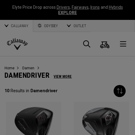
Elyte Price Drop across
Drivers
,
Fairways
,
Irons
and
Hybrids
EXPLORE
CALLAWAY
ODYSSEY
OUTLET
Warenk
Suche
O
Callaway
Golf
Home
Damen
DAMENDRIVER
VIEW MORE
10
Results in
Damendriver