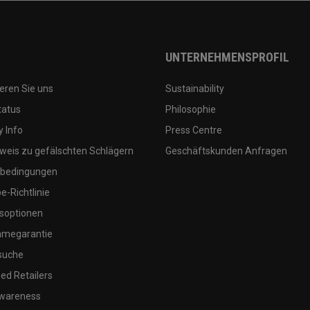
UNTERNEHMENSPROFIL
eren Sie uns
Sustainability
tatus
Philosophie
 Info
Press Centre
weis zu gefälschten Schlägern
Geschäftskunden Anfragen
bedingungen
-Richtlinie
soptionen
megarantie
suche
ed Retailers
wareness