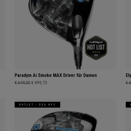
Paradym Ai Smoke MAX Driver für Damen
El
€ 649,00
€ 499,73
€ 
OUTLET - 23% OFF