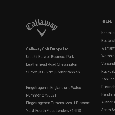
HILFE
Kontakti
Bestells
Warranty
Callaway Golf Europe Ltd
Warnhin
Unit 27 Barwell Business Park
Versand
Leatherhead Road Chessington
Rückgabe
Surrey | KT9 2NY | Großbritannien
Zahlung
Rücknah
Eingetragen in England und Wales
Händler
Nummer: 2756321
Authoris
Eingetragenen Firmensitzes: 1 Blossom
Scam A
Yard, Fourth Floor, London, E1 6RS