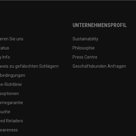
UNTERNEHMENSPROFIL
eren Sie uns
Sustainability
tatus
Philosophie
 Info
Press Centre
weis zu gefälschten Schlägern
Geschäftskunden Anfragen
bedingungen
-Richtlinie
soptionen
megarantie
suche
ed Retailers
wareness