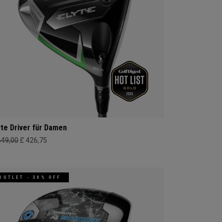
yte Driver für Damen
649,00
£ 426,75
OUTLET - 30% OFF