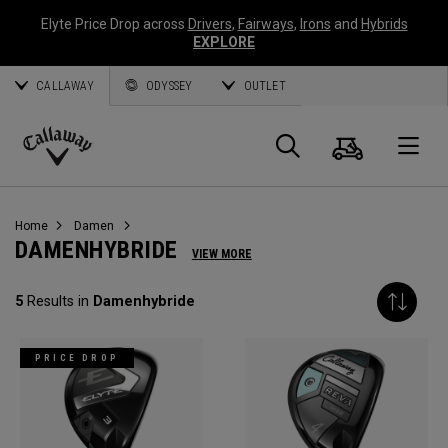
Elyte Price Drop across
Drivers
,
Fairways
,
Irons
and
Hybrids
EXPLORE
CALLAWAY
ODYSSEY
OUTLET
Warenk
Suche
O
Callaway
Golf
Home
Damen
DAMENHYBRIDE
VIEW MORE
5
Results in
Damenhybride
PRICE DROP