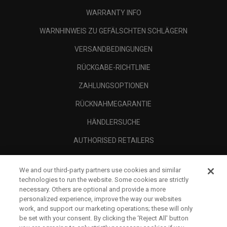
WARRANTY INFO
WARNHINWEIS ZU GEFÄLSCHTEN SCHLÄGERN
VERSANDBEDINGUNGEN
RÜCKGABE-RICHTLINIE
ZAHLUNGSOPTIONEN
RÜCKNAHMEGARANTIE
HÄNDLERSUCHE
AUTHORISED RETAILERS
SCAM AWARENESS
We and our third-party partners use cookies and similar
UNTERNEHMENSPROFIL
technologies to run the website. Some cookies are strictly
necessary. Others are optional and provide a more
RECHTLICHES-
personalized experience, improve the way our websites
work, and support our marketing operations; these will only
be set with your consent. By clicking the ‘Reject All' button