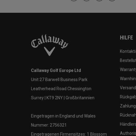
HILFE
Kontakti
Bestells
Warranty
Callaway Golf Europe Ltd
Warnhin
Unit 27 Barwell Business Park
Versand
Leatherhead Road Chessington
Rückgabe
Surrey | KT9 2NY | Großbritannien
Zahlung
Rücknah
Eingetragen in England und Wales
Händler
Nummer: 2756321
Authoris
Eingetragenen Firmensitzes: 1 Blossom