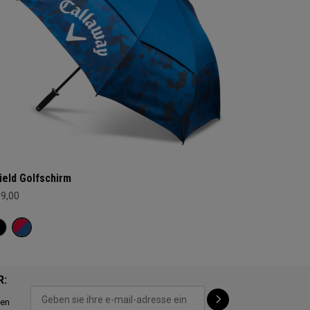
ield Golfschirm
69,00
R:
ten