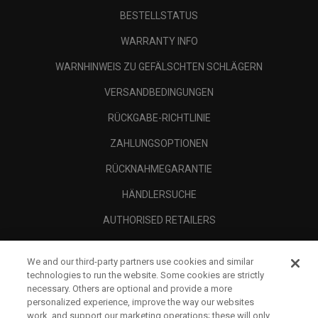
BESTELLSTATUS
WARRANTY INFO
WARNHINWEIS ZU GEFÄLSCHTEN SCHLÄGERN
VERSANDBEDINGUNGEN
RÜCKGABE-RICHTLINIE
ZAHLUNGSOPTIONEN
RÜCKNAHMEGARANTIE
HÄNDLERSUCHE
AUTHORISED RETAILERS
SCAM AWARENESS
We and our third-party partners use cookies and similar
UNTERNEHMENSPROFIL
technologies to run the website. Some cookies are strictly
necessary. Others are optional and provide a more
RECHTLICHES-
personalized experience, improve the way our websites
work, and support our marketing operations; these will only