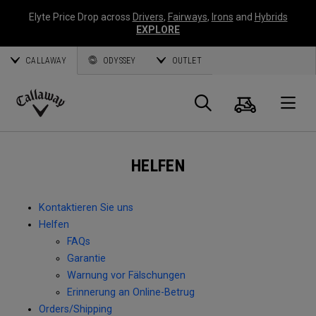
Elyte Price Drop across
Drivers
,
Fairways
,
Irons
and
Hybrids
EXPLORE
CALLAWAY
ODYSSEY
OUTLET
Warenk
Suche
O
Callaway
Golf
HELFEN
Kontaktieren Sie uns
Helfen
FAQs
Garantie
Warnung vor Fälschungen
Erinnerung an Online-Betrug
Orders/Shipping