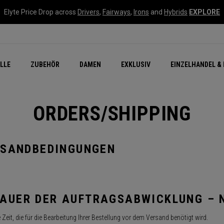
Elyte Price Drop across
Drivers
,
Fairways
,
Irons
and
Hybrids
EXPLORE
flage
n Zubehör
Neu – Quantum
Neu Chrome Tour
NEW Golf Bags
New - REVA Complete S
Online Selector Tools
LLE
ZUBEHÖR
DAMEN
EXKLUSIV
EINZELHANDEL & 
Exklusiv - Golfbälle
Callaway Clubhouse Liv
ORDERS/SHIPPING
RSANDBEDINGUNGEN
AUER DER AUFTRAGSABWICKLUNG – 
 Zeit, die für die Bearbeitung Ihrer Bestellung vor dem Versand benötigt wird.