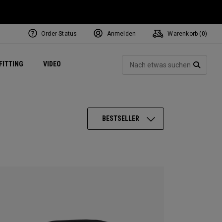
Order Status
Anmelden
Warenkorb (
0
)
ets
Exclusive Mavrik Complete Sets
Exklusiv - Golfbälle
NEW Headwear
Women's Golf Balls
Regional Performance Centers
Such
FITTING
VIDEO
e
Exklusiv - Zubehör
Pass It On
SUCH
BESTSELLER