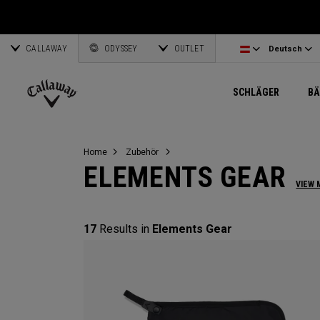
Wedges
E•R•C Soft
Reisezubehör
Damenkomplettsets
Online Driver Selector
Lettland
Limiterte Au
Personalisierte Schläger
CALLAWAY
Odyssey Putters
Warbird
Taschenzubehör
Damengolfbälle
Online Fairway Selector
Corporate Business
English
Estland
ODYSSEY
OUTLET
Alle ansehe
Alle ansehen Exklusiv
Deutsch
Damen Schläger
REVA
Elements Gear
Women's Accessories
Online Iron Selector
Deutsch
Griechenland
SCHLÄGER
BÄ
Pre-Owned
MAVRIK
Odyssey Accessories
Women's Headwear
Online Wedge Selector
Partnerships
Français
Litauen
Callaway
Golf
Home
Zubehör
ELEMENTS GEAR
VIEW 
17
Results in
Elements Gear