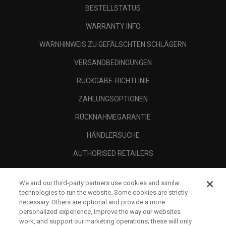
BESTELLSTATUS
WARRANTY INFO
WARNHINWEIS ZU GEFÄLSCHTEN SCHLÄGERN
VERSANDBEDINGUNGEN
RÜCKGABE-RICHTLINIE
ZAHLUNGSOPTIONEN
RÜCKNAHMEGARANTIE
HÄNDLERSUCHE
AUTHORISED RETAILERS
SCAM AWARENESS
We and our third-party partners use cookies and similar
UNTERNEHMENSPROFIL
technologies to run the website. Some cookies are strictly
necessary. Others are optional and provide a more
RECHTLICHES-
personalized experience, improve the way our websites
work, and support our marketing operations; these will only