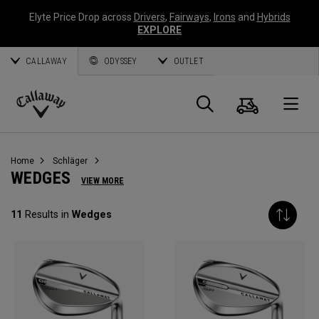
Elyte Price Drop across
Drivers
,
Fairways
,
Irons
and
Hybrids
EXPLORE
CALLAWAY
ODYSSEY
OUTLET
Warenk
Suche
O
Callaway
Golf
Home
Schläger
WEDGES
VIEW MORE
11
Results in
Wedges