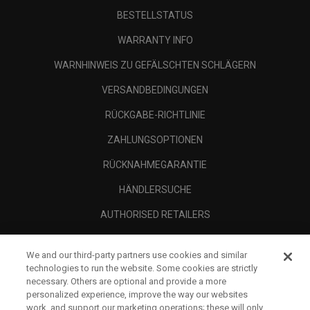
BESTELLSTATUS
WARRANTY INFO
WARNHINWEIS ZU GEFÄLSCHTEN SCHLÄGERN
VERSANDBEDINGUNGEN
RÜCKGABE-RICHTLINIE
ZAHLUNGSOPTIONEN
RÜCKNAHMEGARANTIE
HÄNDLERSUCHE
AUTHORISED RETAILERS
SCAM AWARENESS
We and our third-party partners use cookies and similar
UNTERNEHMENSPROFIL
technologies to run the website. Some cookies are strictly
necessary. Others are optional and provide a more
RECHTLICHES-
personalized experience, improve the way our websites
work, and support our marketing operations; these will only