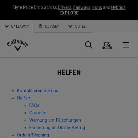
Elyte Price Drop across
Drivers
,
Fairways
,
Irons
and
Hybrids
EXPLORE
CALLAWAY
ODYSSEY
OUTLET
Warenk
Suche
O
Callaway
Golf
HELFEN
Kontaktieren Sie uns
Helfen
FAQs
Garantie
Warnung vor Fälschungen
Erinnerung an Online-Betrug
Orders/Shipping