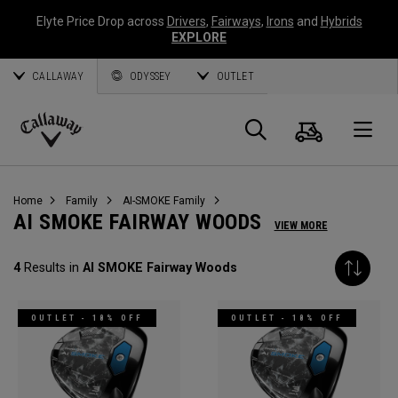
Elyte Price Drop across
Drivers
,
Fairways
,
Irons
and
Hybrids
EXPLORE
CALLAWAY
ODYSSEY
OUTLET
Warenk
Suche
O
Callaway
Golf
Home
Family
AI-SMOKE Family
AI SMOKE FAIRWAY WOODS
VIEW MORE
4
Results in
AI SMOKE Fairway Woods
OUTLET - 18% OFF
OUTLET - 18% OFF