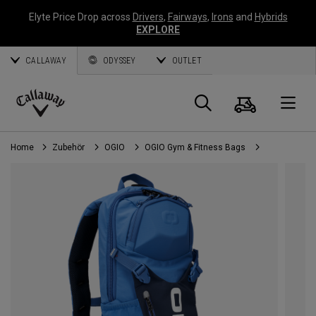
Elyte Price Drop across
Drivers
,
Fairways
,
Irons
and
Hybrids
EXPLORE
CALLAWAY
ODYSSEY
OUTLET
Warenk
Suche
O
Callaway
Golf
Home
Zubehör
OGIO
OGIO Gym & Fitness Bags