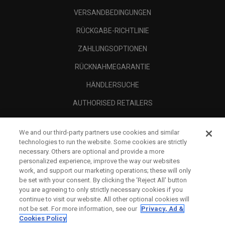
VERSANDBEDINGUNGEN
RÜCKGABE-RICHTLINIE
ZAHLUNGSOPTIONEN
RÜCKNAHMEGARANTIE
HÄNDLERSUCHE
AUTHORISED RETAILERS
SCAM AWARENESS
We and our third-party partners use cookies and similar
UNTERNEHMENSPROFIL
technologies to run the website. Some cookies are strictly
necessary. Others are optional and provide a more
RECHTLICHES-
personalized experience, improve the way our websites
work, and support our marketing operations; these will only
be set with your consent. By clicking the ‘Reject All' button
you are agreeing to only strictly necessary cookies if you
continue to visit our website. All other optional cookies will
not be set. For more information, see our
Privacy, Ad &
Cookies Policy