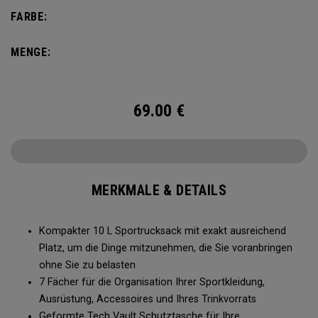
benötigen, und gleichzeitig klein genug, um nicht zu nerven.
FARBE:
Außer den Dingen, die Sie für Ihre Aktivität benötigen, passt
eine 2 l Wasserblase hinein, damit Sie auch unterwegs
MENGE:
keinen Durst leiden.
69.00
€
MERKMALE & DETAILS
Kompakter 10 L Sportrucksack mit exakt ausreichend
Platz, um die Dinge mitzunehmen, die Sie voranbringen
ohne Sie zu belasten
7 Fächer für die Organisation Ihrer Sportkleidung,
Ausrüstung, Accessoires und Ihres Trinkvorrats
Geformte Tech Vault Schutztasche für Ihre