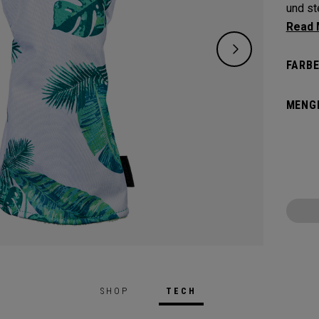
und ste
Schütz
und la
FARBE
MENG
SHOP
TECH