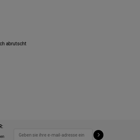
ch abrutscht
R:
ten