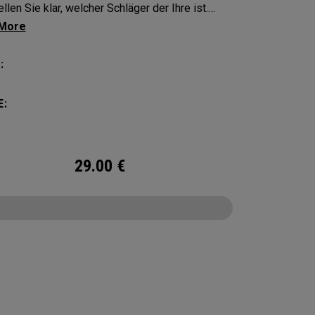
llen Sie klar, welcher Schläger der Ihre ist.
en Sie Ihre Ausrüstung mit diesen markanten
nglebigen Schlägerhauben.
:
E:
29.00
€
CONFIGURE