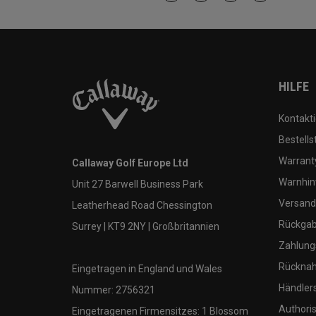
HILFE
Kontakti
Bestells
Warranty
Callaway Golf Europe Ltd
Warnhin
Unit 27 Barwell Business Park
Versand
Leatherhead Road Chessington
Rückgabe
Surrey | KT9 2NY | Großbritannien
Zahlung
Rücknah
Eingetragen in England und Wales
Händler
Nummer: 2756321
Authoris
Eingetragenen Firmensitzes: 1 Blossom