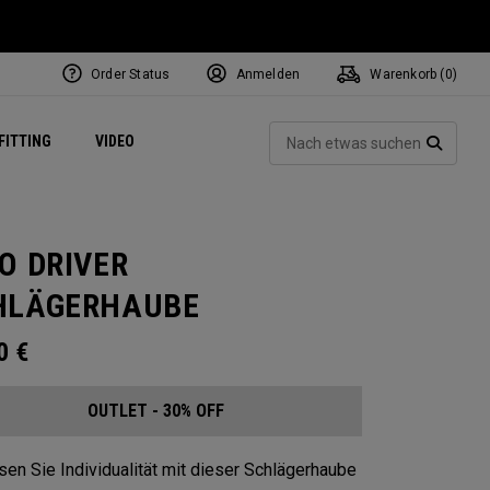
Order Status
Anmelden
Warenkorb (
0
)
ets
Exclusive Mavrik Complete Sets
Exklusiv - Golfbälle
NEW Headwear
Women's Golf Balls
Regional Performance Centers
Such
FITTING
VIDEO
e
Exklusiv - Zubehör
Pass It On
SUCH
O DRIVER
HLÄGERHAUBE
00
€
OUTLET - 30% OFF
en Sie Individualität mit dieser Schlägerhaube