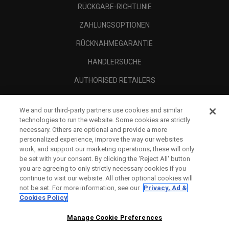
RÜCKGABE-RICHTLINIE
ZAHLUNGSOPTIONEN
RÜCKNAHMEGARANTIE
HÄNDLERSUCHE
AUTHORISED RETAILERS
SCAM AWARENESS
We and our third-party partners use cookies and similar
UNTERNEHMENSPROFIL
technologies to run the website. Some cookies are strictly
necessary. Others are optional and provide a more
RECHTLICHES-
personalized experience, improve the way our websites
work, and support our marketing operations; these will only
be set with your consent. By clicking the ‘Reject All' button
you are agreeing to only strictly necessary cookies if you
continue to visit our website. All other optional cookies will
not be set. For more information, see our
Privacy, Ad &
Cookies Policy
Manage Cookie Preferences