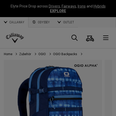
Elyte Price Drop across
Drivers
,
Fairways
,
Irons
and
Hybrids
EXPLORE
CALLAWAY
ODYSSEY
OUTLET
Warenk
Suche
O
Callaway
Golf
Home
Zubehör
OGIO
OGIO Backpacks