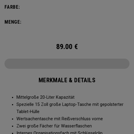
nicht zu viel Gewicht herumzutragen. Der Alpha Rucksack
FARBE:
verfügt über eine Innentasche für große und kleine
Gegenstände und ist für alles bereit, was Ihnen das Leben
MENGE:
abverlangt.
89.00
€
MERKMALE & DETAILS
Mittelgroße 20-Liter Kapazität
Spezielle 15 Zoll große Laptop-Tasche mit gepolsterter
Tablet-Hülle
Wertsachentasche mit Reißverschluss vorne
Zwei große Fächer für Wasserflaschen
Internes Organisationsfach mit Schlüsselclip