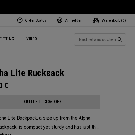
Order Status
Anmelden
Warenkorb (
0
)
ets
Exclusive Mavrik Complete Sets
Exklusiv - Golfbälle
NEW Headwear
Women's Golf Balls
Regional Performance Centers
Such
FITTING
VIDEO
e
Exklusiv - Zubehör
Pass It On
SUCH
ha Lite Rucksack
00
€
OUTLET - 30% OFF
pha Lite Backpack, a size up from the Alpha
ackpack, is compact yet sturdy and has just the