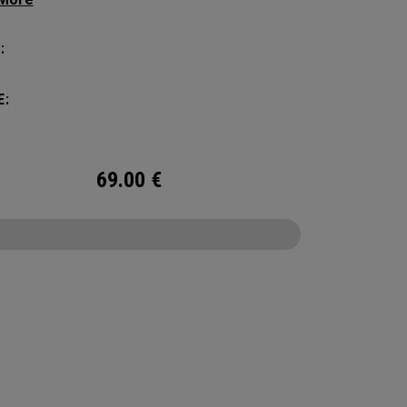
amount of storage and organization for your
 packing.
:
E:
69.00
€
CONFIGURE