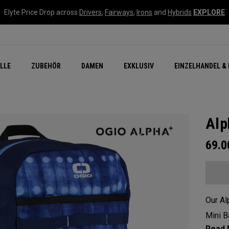
Elyte Price Drop across
Drivers
,
Fairways
,
Irons
and
Hybrids
EXPLORE
flage
n Zubehör
Neu – Quantum
Neu Chrome Tour
NEW Golf Bags
New - REVA Complete S
Online Selector Tools
LLE
ZUBEHÖR
DAMEN
EXKLUSIV
EINZELHANDEL & 
Exklusiv - Golfbälle
Callaway Clubhouse Liv
Alp
69.
Our Al
Mini B