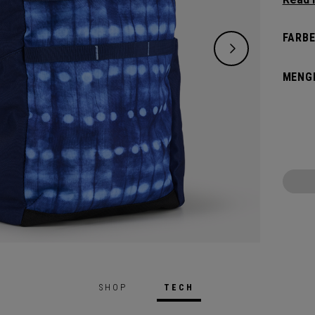
right 
lighter
FARBE
MENG
SHOP
TECH