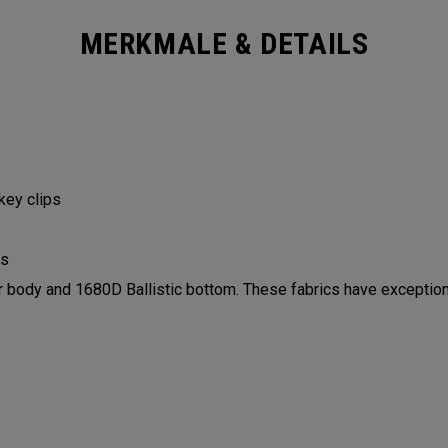
MERKMALE & DETAILS
 key clips
ls
ody and 1680D Ballistic bottom. These fabrics have exceptiona