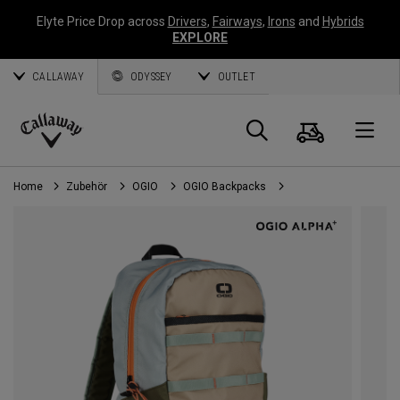
Elyte Price Drop across
Drivers
,
Fairways
,
Irons
and
Hybrids
EXPLORE
CALLAWAY
ODYSSEY
OUTLET
Warenk
Suche
O
Callaway
Golf
Home
Zubehör
OGIO
OGIO Backpacks