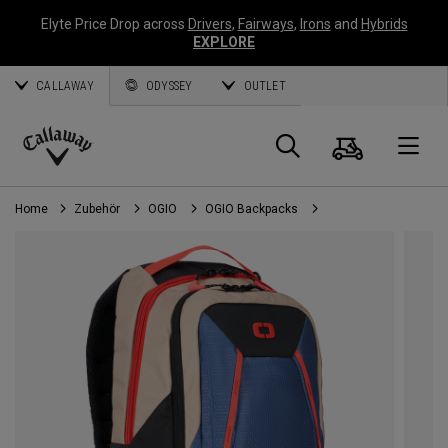
Elyte Price Drop across
Drivers
,
Fairways
,
Irons
and
Hybrids
EXPLORE
CALLAWAY
ODYSSEY
OUTLET
Warenk
Suche
O
Callaway
Golf
Home
Zubehör
OGIO
OGIO Backpacks