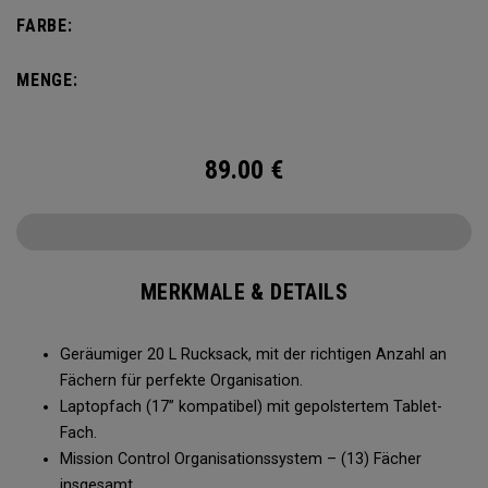
nicht zu kompliziert gestaltet. Nehmen Sie das Nötige mit
FARBE:
und bleiben Sie perfekt organisiert.
MENGE:
89.00
€
MERKMALE & DETAILS
Geräumiger 20 L Rucksack, mit der richtigen Anzahl an
Fächern für perfekte Organisation.
Laptopfach (17” kompatibel) mit gepolstertem Tablet-
Fach.
Mission Control Organisationssystem – (13) Fächer
insgesamt