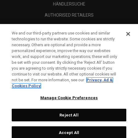
HÄNDLERSUCHE
AUTHORISED RETAILERS
SCAM AWARENESS
We and our third-party partners use cookies and similar
UNTERNEHMENSPROFIL
technologies to run the website. Some cookies are strictly
necessary. Others are optional and provide a more
RECHTLICHES-
personalized experience, improve the way our websites
work, and support our marketing operations; these will only
be set with your consent. By clicking the ‘Reject All' button
you are agreeing to only strictly necessary cookies if you
continue to visit our website. All other optional cookies will
not be set. For more information, see our
Privacy, Ad &
Cookies Policy
Manage Cookie Preferences
Reject All
©
2026
Topgolf Callaway Brands.
Accept All
Specs
CONFIGURE
All rights reserved.