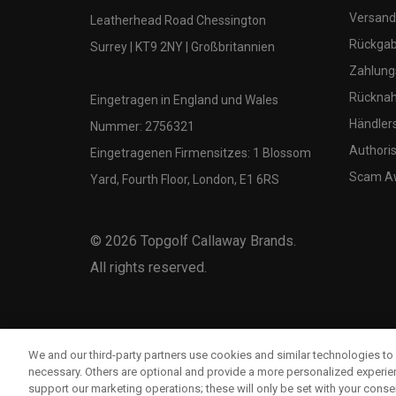
Versand
Leatherhead Road Chessington
Rückgabe
Surrey | KT9 2NY | Großbritannien
Zahlung
Rücknah
Eingetragen in England und Wales
Händler
Nummer: 2756321
Authoris
Eingetragenen Firmensitzes: 1 Blossom
Scam A
Yard, Fourth Floor, London, E1 6RS
©
2026
Topgolf Callaway Brands.
All rights reserved.
We and our third-party partners use cookies and similar technologies to 
necessary. Others are optional and provide a more personalized experi
support our marketing operations; these will only be set with your consent