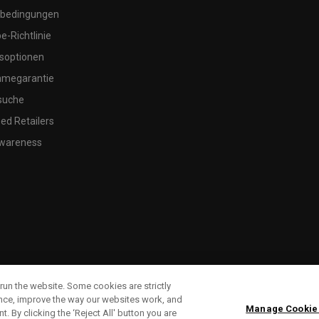
bedingungen
-Richtlinie
soptionen
megarantie
suche
ed Retailers
wareness
run the website. Some cookies are strictly
ence, improve the way our websites work, and
Manage Cookie
. By clicking the ‘Reject All' button you are