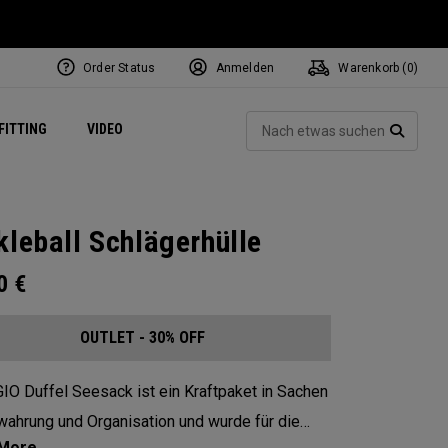
Order Status
Anmelden
Warenkorb (
0
)
ets
Exclusive Mavrik Complete Sets
Exklusiv - Golfbälle
NEW Headwear
Women's Golf Balls
Regional Performance Centers
Such
FITTING
VIDEO
e
Exklusiv - Zubehör
Pass It On
SUCH
kleball Schlägerhülle
00
€
OUTLET - 30% OFF
IO Duffel Seesack ist ein Kraftpaket in Sachen
ahrung und Organisation und wurde für die