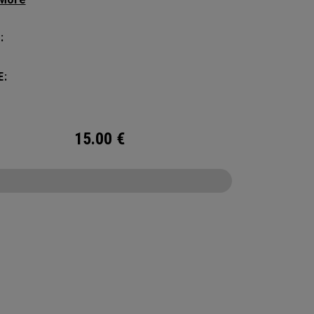
chsvollsten und anspruchsvollsten
ballspieler entwickelt. Diese geräumige und
:
itige Tasche bietet Platz für bis zu 4 Paddel,
tt mit einem eigenen Schuhfach und viel Platz
E:
 Ihre Turnier-Essentials.
15.00
€
CONFIGURE