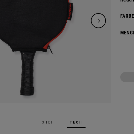
anspru
Pickle
FARBE
vielse
komple
MENG
für all
SHOP
TECH