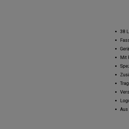
38 L
Fass
Gerä
Mit 
Spez
Zusä
Trag
Ver
Logo
Aus 