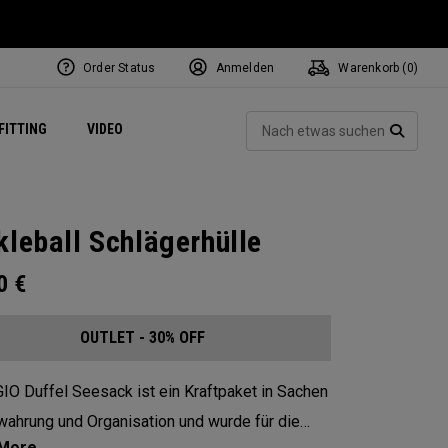
Order Status
Anmelden
Warenkorb (
0
)
ets
Exclusive Mavrik Complete Sets
Exklusiv - Golfbälle
NEW Headwear
Women's Golf Balls
Regional Performance Centers
Such
FITTING
VIDEO
e
Exklusiv - Zubehör
Pass It On
SUCH
kleball Schlägerhülle
00
€
OUTLET - 30% OFF
IO Duffel Seesack ist ein Kraftpaket in Sachen
ahrung und Organisation und wurde für die