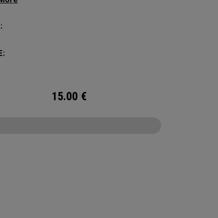
chsvollsten und anspruchsvollsten
ballspieler entwickelt. Diese geräumige und
:
itige Tasche bietet Platz für bis zu 4 Paddel,
tt mit einem eigenen Schuhfach und viel Platz
E:
 Ihre Turnier-Essentials.
15.00
€
CONFIGURE