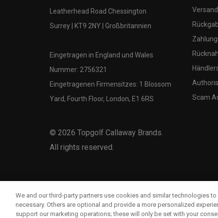
Versand
Leatherhead Road Chessington
Rückgabe
Surrey | KT9 2NY | Großbritannien
Zahlung
Rücknah
Eingetragen in England und Wales
Händler
Nummer: 2756321
Authoris
Eingetragenen Firmensitzes: 1 Blossom
Scam A
Yard, Fourth Floor, London, E1 6RS
©
2026
Topgolf Callaway Brands.
All rights reserved.
We and our third-party partners use cookies and similar technologies to 
necessary. Others are optional and provide a more personalized experi
support our marketing operations; these will only be set with your consent