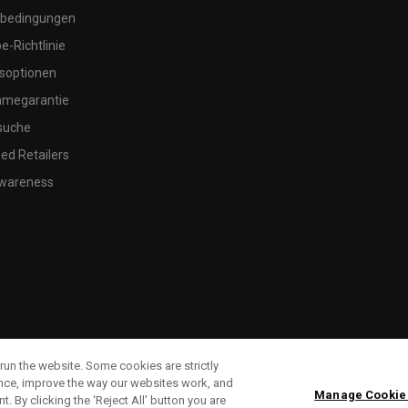
bedingungen
-Richtlinie
soptionen
megarantie
suche
ed Retailers
wareness
run the website. Some cookies are strictly
ence, improve the way our websites work, and
Manage Cookie
. By clicking the ‘Reject All' button you are