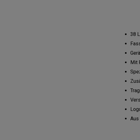
38 L
Fass
Gerä
Mit 
Spez
Zusä
Trag
Ver
Logo
Aus 