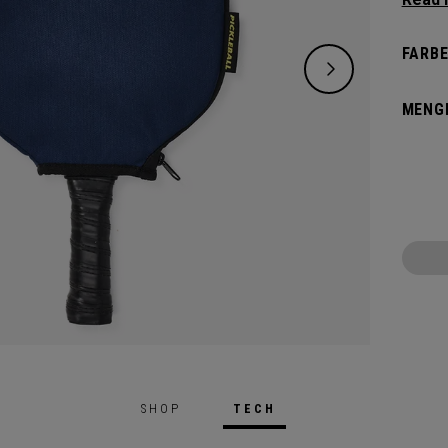
anspru
Pickle
FARBE
vielse
komple
MENG
für all
SHOP
TECH