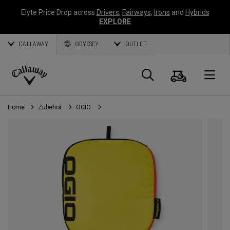
Elyte Price Drop across
Drivers
,
Fairways
,
Irons
and
Hybrids
EXPLORE
CALLAWAY
ODYSSEY
OUTLET
Warenk
Suche
O
Callaway
Golf
Home
Zubehör
OGIO