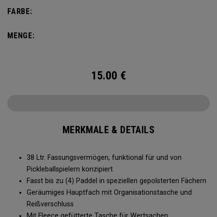
Platz für bis zu 4 Paddel, komplett mit einem eigenen
FARBE:
Schuhfach und viel Platz für all Ihre Turnier-Essentials.
MENGE:
15.00
€
MERKMALE & DETAILS
38 Ltr. Fassungsvermögen, funktional für und von
Pickleballspielern konzipiert
Fasst bis zu (4) Paddel in speziellen gepolsterten Fächern
Geräumiges Hauptfach mit Organisationstasche und
Reißverschluss
Mit Fleece gefütterte Tasche für Wertsachen