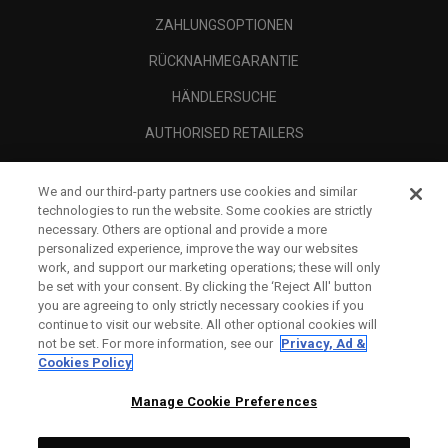
ZAHLUNGSOPTIONEN
RÜCKNAHMEGARANTIE
HÄNDLERSUCHE
AUTHORISED RETAILERS
SCAM AWARENESS
We and our third-party partners use cookies and similar
UNTERNEHMENSPROFIL
technologies to run the website. Some cookies are strictly
necessary. Others are optional and provide a more
RECHTLICHES-
personalized experience, improve the way our websites
work, and support our marketing operations; these will only
be set with your consent. By clicking the ‘Reject All' button
you are agreeing to only strictly necessary cookies if you
continue to visit our website. All other optional cookies will
not be set. For more information, see our
Privacy, Ad &
Cookies Policy
Manage Cookie Preferences