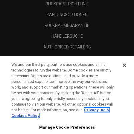
RÜCKGABE-RICHTLINIE
ZAHLUNGSOPTIONEN
RÜCKNAHMEGARANTIE
HÄNDLERSUCHE
AUTHORISED RETAILERS
SCAM AWARENESS
We and our third-party partners use cookies and similar
UNTERNEHMENSPROFIL
technologies to run the website. Some cookies are strictly
necessary. Others are optional and provide a more
RECHTLICHES-
personalized experience, improve the way our websites
work, and support our marketing operations; these will only
be set with your consent. By clicking the ‘Reject All' button
you are agreeing to only strictly necessary cookies if you
continue to visit our website. All other optional cookies will
not be set. For more information, see our
Privacy, Ad &
Cookies Policy
Manage Cookie Preferences