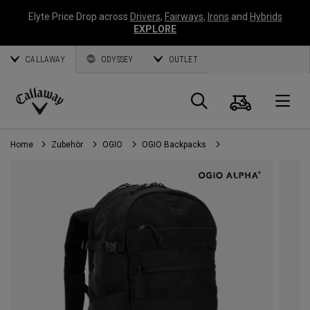
Elyte Price Drop across
Drivers
,
Fairways
,
Irons
and
Hybrids
EXPLORE
CALLAWAY
ODYSSEY
OUTLET
Warenk
Suche
O
Callaway
Golf
Home
Zubehör
OGIO
OGIO Backpacks