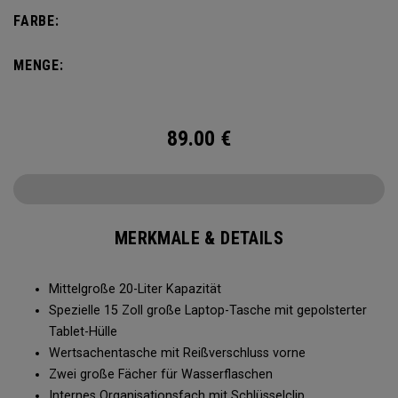
nicht zu viel Gewicht herumzutragen. Der Alpha Rucksack
FARBE:
verfügt über eine Innentasche für große und kleine
Gegenstände und ist für alles bereit, was Ihnen das Leben
MENGE:
abverlangt.
89.00
€
MERKMALE & DETAILS
Mittelgroße 20-Liter Kapazität
Spezielle 15 Zoll große Laptop-Tasche mit gepolsterter
Tablet-Hülle
Wertsachentasche mit Reißverschluss vorne
Zwei große Fächer für Wasserflaschen
Internes Organisationsfach mit Schlüsselclip