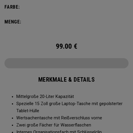
nicht zu viel Gewicht herumzutragen. Der Alpha Rucksack
FARBE:
verfügt über eine Innentasche für große und kleine
Gegenstände und ist für alles bereit, was Ihnen das Leben
MENGE:
abverlangt.
99.00
€
MERKMALE & DETAILS
Mittelgroße 20-Liter Kapazität
Spezielle 15 Zoll große Laptop-Tasche mit gepolsterter
Tablet-Hülle
Wertsachentasche mit Reißverschluss vorne
Zwei große Fächer für Wasserflaschen
Internes Organisationsfach mit Schlüsselclip