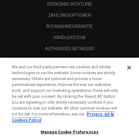
RÜCKGABE-RICHTLINIE
ZAHLUNGSOPTIONEN
RÜCKNAHMEGARANTIE
HÄNDLERSUCHE
AUTHORISED RETAILERS
SCAM AWARENESS
We and our third-party partners use cookies and similar
UNTERNEHMENSPROFIL
technologies to run the website. Some cookies are strictly
necessary. Others are optional and provide a more
RECHTLICHES-
personalized experience, improve the way our websites
work, and support our marketing operations; these will only
be set with your consent. By clicking the ‘Reject All' button
you are agreeing to only strictly necessary cookies if you
continue to visit our website. All other optional cookies will
not be set. For more information, see our
Privacy, Ad &
Cookies Policy
Manage Cookie Preferences