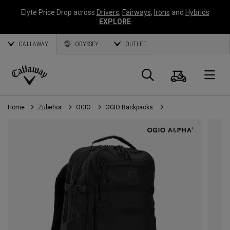
Elyte Price Drop across
Drivers
,
Fairways
,
Irons
and
Hybrids
EXPLORE
CALLAWAY
ODYSSEY
OUTLET
Warenk
Suche
O
Callaway
Golf
Home
Zubehör
OGIO
OGIO Backpacks