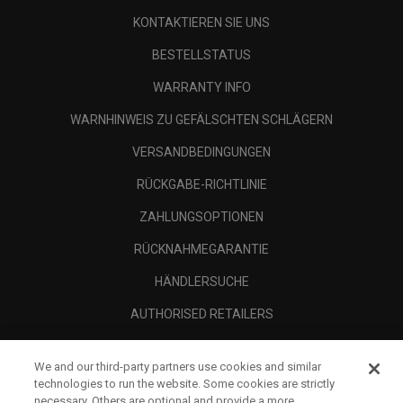
KONTAKTIEREN SIE UNS
BESTELLSTATUS
WARRANTY INFO
WARNHINWEIS ZU GEFÄLSCHTEN SCHLÄGERN
VERSANDBEDINGUNGEN
RÜCKGABE-RICHTLINIE
ZAHLUNGSOPTIONEN
RÜCKNAHMEGARANTIE
HÄNDLERSUCHE
AUTHORISED RETAILERS
SCAM AWARENESS
We and our third-party partners use cookies and similar
UNTERNEHMENSPROFIL
technologies to run the website. Some cookies are strictly
necessary. Others are optional and provide a more