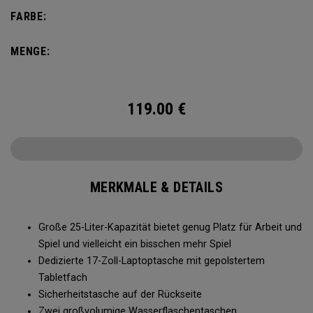
Fächer für Trinkflaschen und eine Vordertasche für
FARBE:
Zubehör – immer bereit für Ihren Wochenendausflug.
MENGE:
119.00
€
MERKMALE & DETAILS
Große 25-Liter-Kapazität bietet genug Platz für Arbeit und
Spiel und vielleicht ein bisschen mehr Spiel
Dedizierte 17-Zoll-Laptoptasche mit gepolstertem
Tabletfach
Sicherheitstasche auf der Rückseite
Zwei großvolumige Wasserflaschentaschen