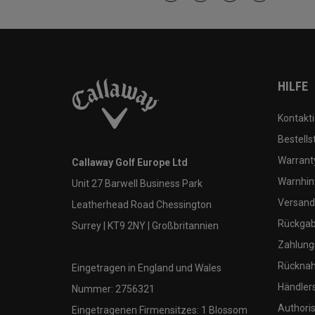
HILFE
Kontakti
Bestells
Warranty
Callaway Golf Europe Ltd
Warnhin
Unit 27 Barwell Business Park
Versand
Leatherhead Road Chessington
Rückgabe
Surrey | KT9 2NY | Großbritannien
Zahlung
Rücknah
Eingetragen in England und Wales
Händler
Nummer: 2756321
Authoris
Eingetragenen Firmensitzes: 1 Blossom