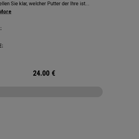
llen Sie klar, welcher Putter der Ihre ist.
en Sie Ihren flachen Schläger mit diesen
ten und langlebigen Schlägerhauben.
:
E:
24.00
€
CONFIGURE