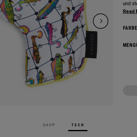
und ste
Schütz
markan
FARBE
MENG
SHOP
TECH