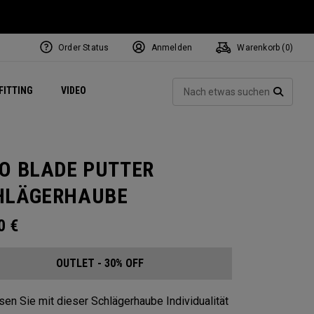
Order Status
Anmelden
Warenkorb (
0
)
ets
Exclusive Mavrik Complete Sets
Exklusiv - Golfbälle
NEW Headwear
Women's Golf Balls
Regional Performance Centers
Such
FITTING
VIDEO
e
Exklusiv - Zubehör
Pass It On
SUCH
IO BLADE PUTTER
HLÄGERHAUBE
00
€
OUTLET - 30% OFF
en Sie mit dieser Schlägerhaube Individualität