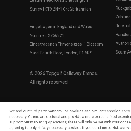
Leatherhead Road Chessington
Rückgabe
Surrey | KT9 2NY | Großbritannien
Zahlung
Rücknah
Eingetragen in England und Wales
Händler
Nummer: 2756321
Authoris
Eingetragenen Firmensitzes: 1 Blossom
Scam A
Yard, Fourth Floor, London, E1 6RS
©
2026
Topgolf Callaway Brands.
All rights reserved.
We and our third-party partners use cookies and similar technologies to 
necessary. Others are optional and provide a more personalized experi
support our marketing operations; these will only be set with your consent
agreeing to only strictly necessary cookies if you continue to visit our we