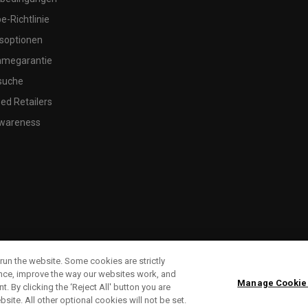
-Richtlinie
soptionen
megarantie
suche
ed Retailers
wareness
run the website. Some cookies are strictly
ence, improve the way our websites work, and
Manage Cookie
. By clicking the ‘Reject All' button you are
bsite. All other optional cookies will not be set.