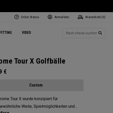
Order Status
Anmelden
Warenkorb (
0
)
ets
Exclusive Mavrik Complete Sets
Exklusiv - Golfbälle
NEW Headwear
Women's Golf Balls
Regional Performance Centers
Such
FITTING
VIDEO
e
Exklusiv - Zubehör
Pass It On
SUCH
ome Tour X Golfbälle
99
€
Custom
rome Tour X wurde konzipiert für
ewöhnliche Weite, Spielmöglichkeiten und