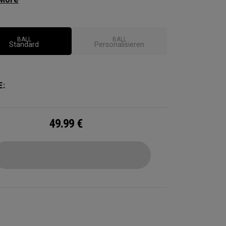
damit Sie vom Tee zum Grün beste Performance
.
BALL
BALL
Standard
Personalisieren
E:
49.99
€
CONFIGURE