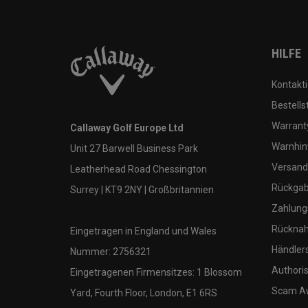
HILFE
Kontakti
Bestells
Warranty
Callaway Golf Europe Ltd
Warnhin
Unit 27 Barwell Business Park
Versand
Leatherhead Road Chessington
Rückgabe
Surrey | KT9 2NY | Großbritannien
Zahlung
Rücknah
Eingetragen in England und Wales
Händler
Nummer: 2756321
Authoris
Eingetragenen Firmensitzes: 1 Blossom
Scam A
Yard, Fourth Floor, London, E1 6RS