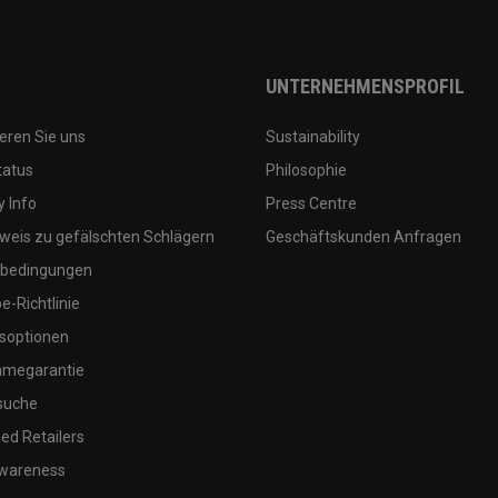
UNTERNEHMENSPROFIL
eren Sie uns
Sustainability
tatus
Philosophie
 Info
Press Centre
weis zu gefälschten Schlägern
Geschäftskunden Anfragen
bedingungen
-Richtlinie
soptionen
megarantie
suche
ed Retailers
wareness