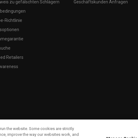
weis zu gefälschten Schlägern
Geschäftskunden Anfragen
bedingungen
-Richtlinie
soptionen
megarantie
suche
ed Retailers
wareness
run the website. Some cookies are strictly
ence, improve the way our websites work, and