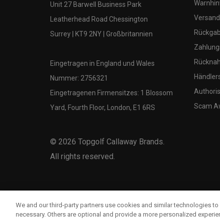
Warnhin
Unit 27 Barwell Business Park
Versand
Leatherhead Road Chessington
Rückgabe
Surrey | KT9 2NY | Großbritannien
Zahlung
Rücknah
Eingetragen in England und Wales
Händler
Nummer: 2756321
Authoris
Eingetragenen Firmensitzes: 1 Blossom
Scam A
Yard, Fourth Floor, London, E1 6RS
©
2026
Topgolf Callaway Brands.
All rights reserved.
We and our third-party partners use cookies and similar technologies to 
necessary. Others are optional and provide a more personalized experi