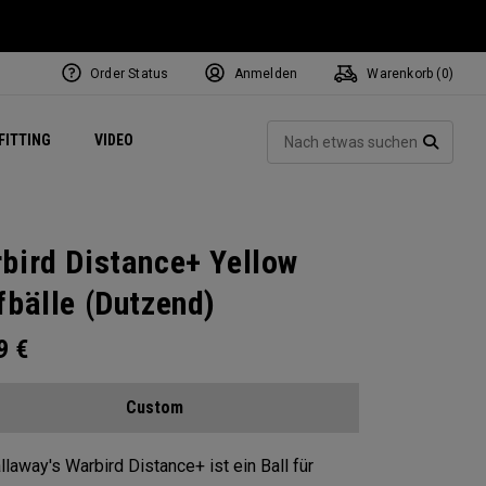
Order Status
Anmelden
Warenkorb (
0
)
ets
Exclusive Mavrik Complete Sets
Exklusiv - Golfbälle
NEW Headwear
Women's Golf Balls
Regional Performance Centers
Such
FITTING
VIDEO
e
Exklusiv - Zubehör
Pass It On
SUCH
bird Distance+ Yellow
fbälle (Dutzend)
99
€
Custom
llaway's Warbird Distance+ ist ein Ball für