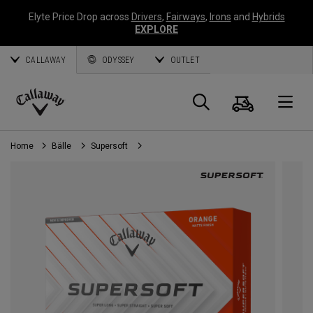
Elyte Price Drop across
Drivers
,
Fairways
,
Irons
and
Hybrids
EXPLORE
CALLAWAY
ODYSSEY
OUTLET
Warenk
Suche
O
Callaway
Golf
Home
Bälle
Supersoft