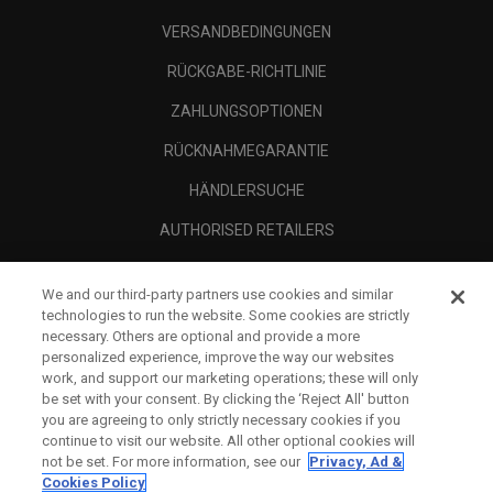
VERSANDBEDINGUNGEN
RÜCKGABE-RICHTLINIE
ZAHLUNGSOPTIONEN
RÜCKNAHMEGARANTIE
HÄNDLERSUCHE
AUTHORISED RETAILERS
SCAM AWARENESS
We and our third-party partners use cookies and similar
UNTERNEHMENSPROFIL
technologies to run the website. Some cookies are strictly
necessary. Others are optional and provide a more
RECHTLICHES-
personalized experience, improve the way our websites
work, and support our marketing operations; these will only
be set with your consent. By clicking the ‘Reject All' button
you are agreeing to only strictly necessary cookies if you
continue to visit our website. All other optional cookies will
not be set. For more information, see our
Privacy, Ad &
Cookies Policy