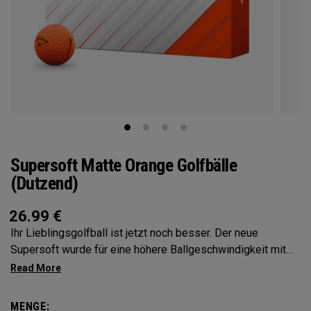
Supersoft Matte Orange Golfbälle
(Dutzend)
26.99
€
Ihr Lieblingsgolfball ist jetzt noch besser. Der neue
Supersoft wurde für eine höhere Ballgeschwindigkeit mit
außergewöhnlich weichem Gefühl, Kontrolle und Spin vom
Abschlag bis zum Grün entwickelt. Wir haben das Cover,
den Kern und die Konstruktion verbessert, um den besten
MENGE: