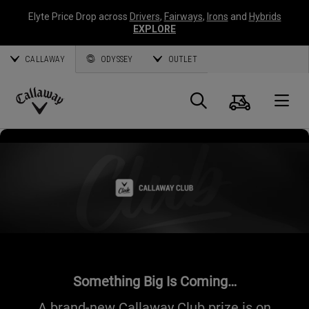
Elyte Price Drop across
Drivers
,
Fairways
,
Irons
and
Hybrids
EXPLORE
CALLAWAY
ODYSSEY
OUTLET
Warenk
Suche
O
Callaway
Golf