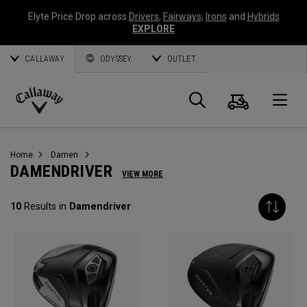
Elyte Price Drop across
Drivers
,
Fairways
,
Irons
and
Hybrids
EXPLORE
CALLAWAY
ODYSSEY
OUTLET
Warenk
Suche
O
Callaway
Golf
Home
Damen
DAMENDRIVER
VIEW MORE
10
Results in
Damendriver