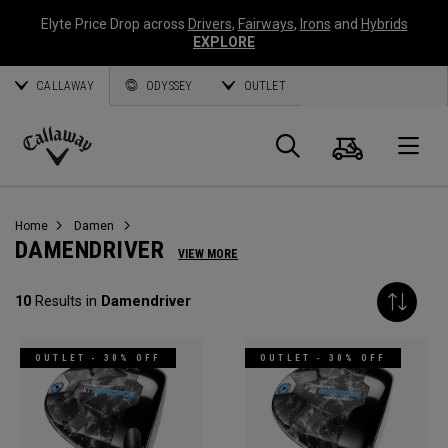
Elyte Price Drop across
Drivers
,
Fairways
,
Irons
and
Hybrids
EXPLORE
CALLAWAY
ODYSSEY
OUTLET
Warenk
Suche
O
Callaway
Golf
Home
Damen
DAMENDRIVER
VIEW MORE
10
Results in
Damendriver
OUTLET - 30% OFF
OUTLET - 30% OFF