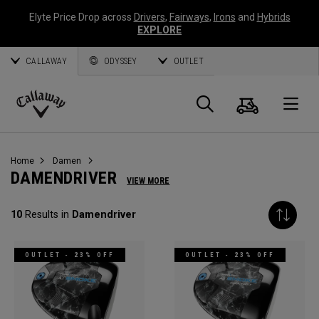
Elyte Price Drop across
Drivers
,
Fairways
,
Irons
and
Hybrids
EXPLORE
CALLAWAY
ODYSSEY
OUTLET
Warenk
Suche
O
Callaway
Golf
Home
Damen
DAMENDRIVER
VIEW MORE
10
Results in
Damendriver
OUTLET - 23% OFF
OUTLET - 23% OFF