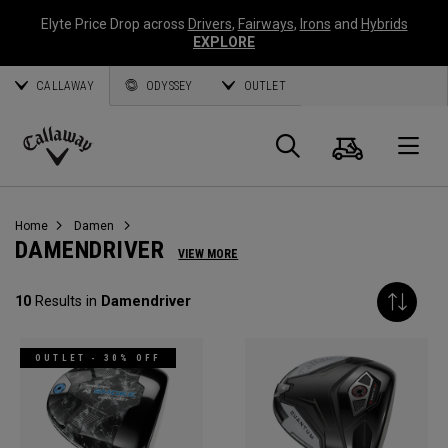
Elyte Price Drop across
Drivers
,
Fairways
,
Irons
and
Hybrids
EXPLORE
CALLAWAY
ODYSSEY
OUTLET
Warenk
Suche
O
Callaway
Golf
Home
Damen
DAMENDRIVER
VIEW MORE
10
Results in
Damendriver
OUTLET - 30% OFF