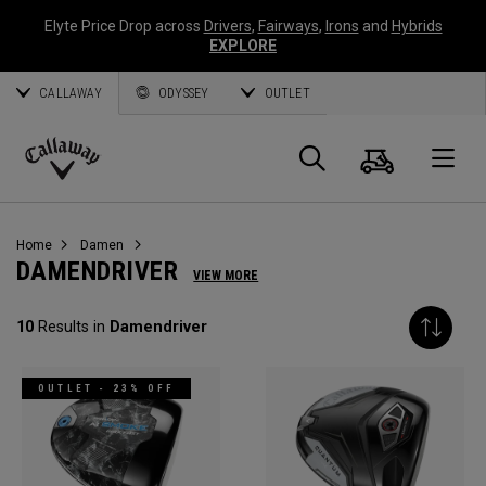
Elyte Price Drop across
Drivers
,
Fairways
,
Irons
and
Hybrids
EXPLORE
CALLAWAY
ODYSSEY
OUTLET
Warenk
Suche
O
Callaway
Golf
Home
Damen
DAMENDRIVER
VIEW MORE
10
Results in
Damendriver
OUTLET - 23% OFF