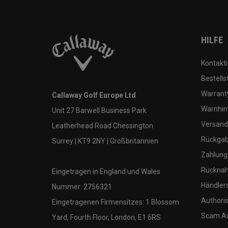
HILFE
Kontakti
Bestells
Warranty
Callaway Golf Europe Ltd
Warnhin
Unit 27 Barwell Business Park
Versand
Leatherhead Road Chessington
Rückgabe
Surrey | KT9 2NY | Großbritannien
Zahlung
Rücknah
Eingetragen in England und Wales
Händler
Nummer: 2756321
Authoris
Eingetragenen Firmensitzes: 1 Blossom
Scam A
Yard, Fourth Floor, London, E1 6RS