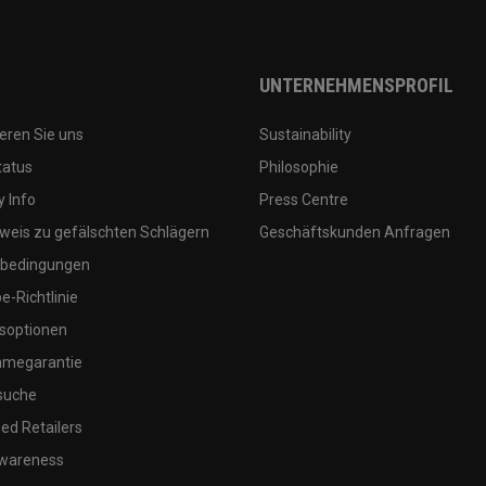
UNTERNEHMENSPROFIL
eren Sie uns
Sustainability
tatus
Philosophie
 Info
Press Centre
weis zu gefälschten Schlägern
Geschäftskunden Anfragen
bedingungen
-Richtlinie
soptionen
megarantie
suche
ed Retailers
wareness