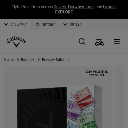
Elyte Price Drop across
Drivers
,
Fairways
,
Irons
and
Hybrids
EXPLORE
CALLAWAY
ODYSSEY
OUTLET
Warenk
Suche
O
Callaway
Golf
Home
Exklusiv
Exklusiv Bälle