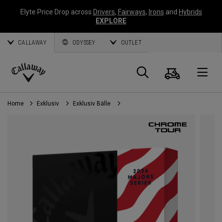
Elyte Price Drop across
Drivers
,
Fairways
,
Irons
and
Hybrids
EXPLORE
CALLAWAY
ODYSSEY
OUTLET
Warenk
Suche
O
Callaway
Golf
Home
Exklusiv
Exklusiv Bälle