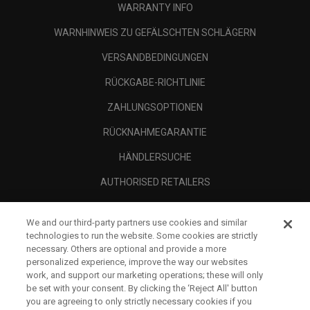
WARRANTY INFO
WARNHINWEIS ZU GEFÄLSCHTEN SCHLÄGERN
VERSANDBEDINGUNGEN
RÜCKGABE-RICHTLINIE
ZAHLUNGSOPTIONEN
RÜCKNAHMEGARANTIE
HÄNDLERSUCHE
AUTHORISED RETAILERS
SCAM AWARENESS
We and our third-party partners use cookies and similar
UNTERNEHMENSPROFIL
technologies to run the website. Some cookies are strictly
necessary. Others are optional and provide a more
RECHTLICHES-
personalized experience, improve the way our websites
work, and support our marketing operations; these will only
be set with your consent. By clicking the ‘Reject All' button
you are agreeing to only strictly necessary cookies if you