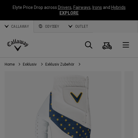
Elyte Price Drop across
Drivers
,
Fairways
,
Irons
and
Hybrids
EXPLORE
CALLAWAY
ODYSSEY
OUTLET
Warenk
Suche
O
Callaway
Golf
Home
Exklusiv
Exklusiv Zubehör