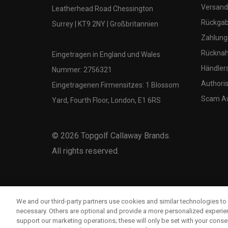
Versand
Leatherhead Road Chessington
Rückgabe
Surrey | KT9 2NY | Großbritannien
Zahlung
Rücknah
Eingetragen in England und Wales
Händler
Nummer: 2756321
Authoris
Eingetragenen Firmensitzes: 1 Blossom
Scam A
Yard, Fourth Floor, London, E1 6RS
©
2026
Topgolf Callaway Brands.
All rights reserved.
We and our third-party partners use cookies and similar technologies to 
necessary. Others are optional and provide a more personalized experi
support our marketing operations; these will only be set with your consent