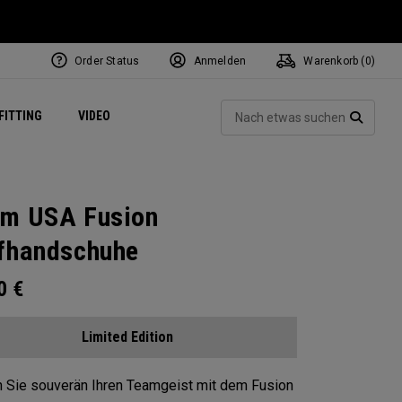
Order Status
Anmelden
Warenkorb (
0
)
ets
Exclusive Mavrik Complete Sets
Exklusiv - Golfbälle
NEW Headwear
Women's Golf Balls
Regional Performance Centers
Such
FITTING
VIDEO
e
Exklusiv - Zubehör
Pass It On
SUCH
m USA Fusion
fhandschuhe
00
€
Limited Edition
 Sie souverän Ihren Teamgeist mit dem Fusion