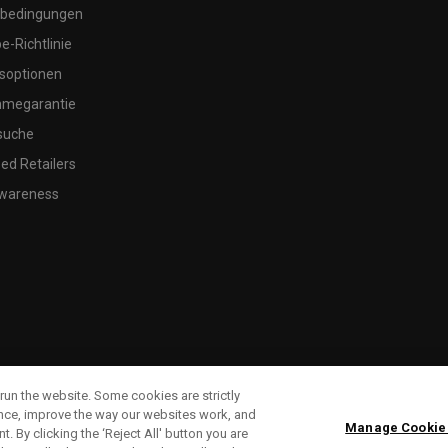
bedingungen
-Richtlinie
soptionen
megarantie
suche
ed Retailers
wareness
run the website. Some cookies are strictly
ence, improve the way our websites work, and
Manage Cookie
. By clicking the ‘Reject All' button you are