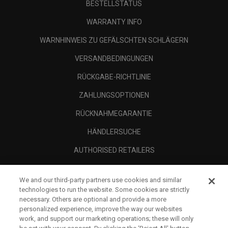
BESTELLSTATUS
WARRANTY INFO
WARNHINWEIS ZU GEFÄLSCHTEN SCHLÄGERN
VERSANDBEDINGUNGEN
RÜCKGABE-RICHTLINIE
ZAHLUNGSOPTIONEN
RÜCKNAHMEGARANTIE
HÄNDLERSUCHE
AUTHORISED RETAILERS
SCAM AWARENESS
We and our third-party partners use cookies and similar
UNTERNEHMENSPROFIL
technologies to run the website. Some cookies are strictly
necessary. Others are optional and provide a more
RECHTLICHES-
personalized experience, improve the way our websites
work, and support our marketing operations; these will only