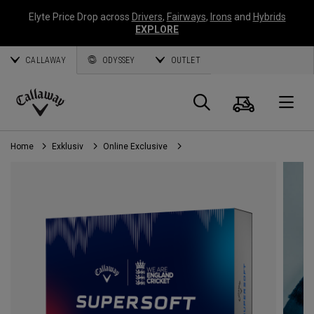
Elyte Price Drop across
Drivers
,
Fairways
,
Irons
and
Hybrids
EXPLORE
CALLAWAY
ODYSSEY
OUTLET
Warenk
Suche
O
Callaway
Golf
Home
Exklusiv
Online Exclusive