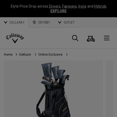
Elyte Price Drop across
Drivers
,
Fairways
,
Irons
and
Hybrids
EXPLORE
CALLAWAY
ODYSSEY
OUTLET
Warenk
Suche
O
Callaway
Golf
Home
Exklusiv
Online Exclusive