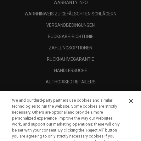
WARRANTY INFO
WARNHINWEIS ZU GEFÄLSCHTEN SCHLÄGERN
VERSANDBEDINGUNGEN
RÜCKGABE-RICHTLINIE
ZAHLUNGSOPTIONEN
RÜCKNAHMEGARANTIE
HÄNDLERSUCHE
AUTHORISED RETAILERS
SCAM AWARENESS
We and our third-party partners use cookies and similar
UNTERNEHMENSPROFIL
technologies to run the website. Some cookies are strictly
necessary. Others are optional and provide a more
RECHTLICHES-
personalized experience, improve the way our websites
work, and support our marketing operations; these will only
be set with your consent. By clicking the ‘Reject All' button
you are agreeing to only strictly necessary cookies if you