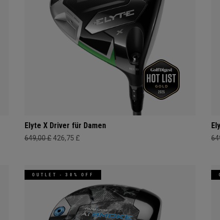
Elyte X Driver für Damen
El
649,00 £
426,75 £
64
OUTLET - 30% OFF