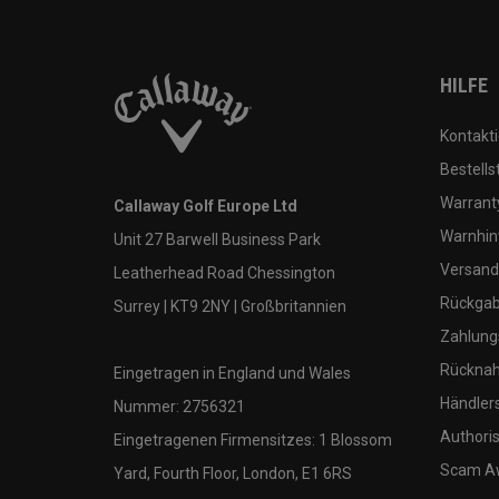
HILFE
Kontakti
Bestells
Warranty
Callaway Golf Europe Ltd
Warnhin
Unit 27 Barwell Business Park
Versand
Leatherhead Road Chessington
Rückgabe
Surrey | KT9 2NY | Großbritannien
Zahlung
Rücknah
Eingetragen in England und Wales
Händler
Nummer: 2756321
Authoris
Eingetragenen Firmensitzes: 1 Blossom
Scam A
Yard, Fourth Floor, London, E1 6RS