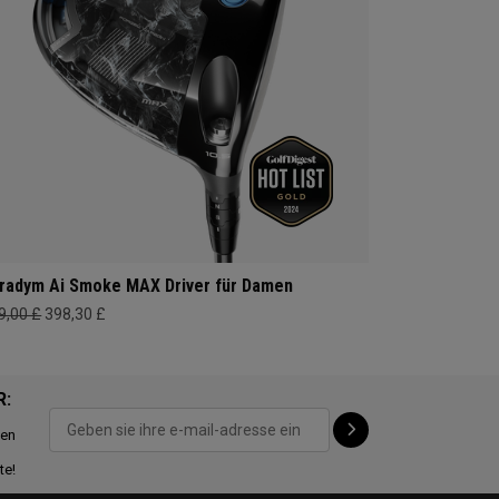
radym Ai Smoke MAX Driver für Damen
9,00 £
398,30 £
R:
ten
te!