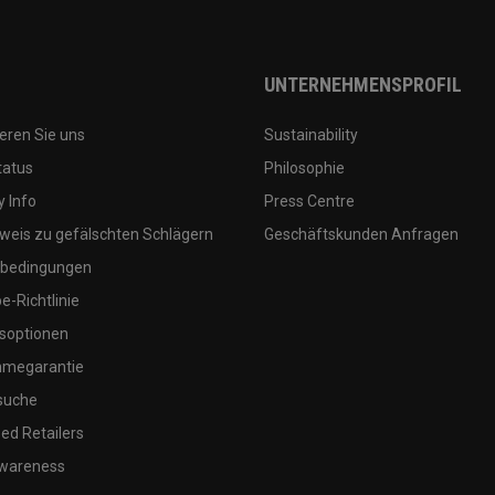
UNTERNEHMENSPROFIL
eren Sie uns
Sustainability
tatus
Philosophie
 Info
Press Centre
weis zu gefälschten Schlägern
Geschäftskunden Anfragen
bedingungen
-Richtlinie
soptionen
megarantie
suche
ed Retailers
wareness