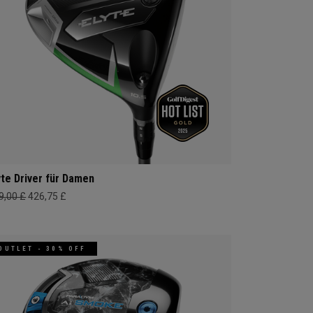
yte Driver für Damen
9,00 £
426,75 £
OUTLET - 30% OFF