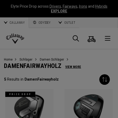
Elyte Price Drop across
Drivers
,
Fairways
,
Irons
and
Hybrids
EXPLORE
CALLAWAY
ODYSSEY
OUTLET
Warenk
Suche
O
Callaway
Golf
Home
Schläger
Damen Schläger
DAMENFAIRWAYHOLZ
VIEW MORE
5
Results in
DamenFairwayholz
PRICE DROP