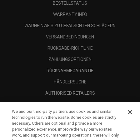
BESTELLSTATUS
WARRANTY INFO
WARNHINWEIS ZU GEFÄLSCHTEN SCHLÄGERN
VERSANDBEDINGUNGEN
RÜCKGABE-RICHTLINIE
ZAHLUNGSOPTIONEN
RÜCKNAHMEGARANTIE
HÄNDLERSUCHE
AUTHORISED RETAILERS
SCAM AWARENESS
We and our third-party partners use cookies and similar
UNTERNEHMENSPROFIL
technologies to run the website. Some cookies are strictly
necessary. Others are optional and provide a more
RECHTLICHES-
personalized experience, improve the way our websites
work, and support our marketing operations; these will only