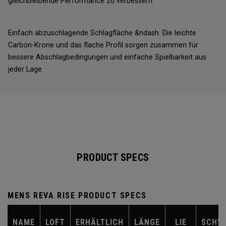
gleichbleibende Performance zu verbessern.
Einfach abzuschlagende Schlagfläche &ndash. Die leichte
Carbon-Krone und das flache Profil sorgen zusammen für
bessere Abschlagbedingungen und einfache Spielbarkeit aus
jeder Lage.
PRODUCT SPECS
MENS REVA RISE PRODUCT SPECS
NAME
LOFT
ERHÄLTLICH
LÄNGE
LIE
SCHW