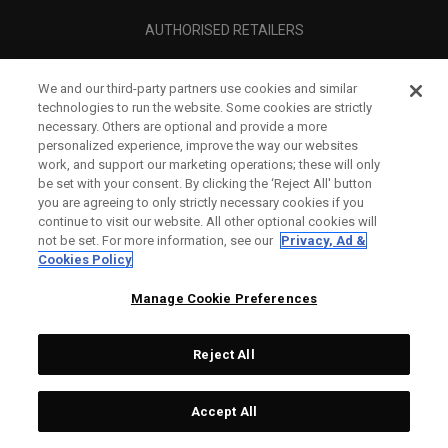
AUTHORISED RETAILERS
SCAM AWARENESS
We and our third-party partners use cookies and similar
UNTERNEHMENSPROFIL
technologies to run the website. Some cookies are strictly
necessary. Others are optional and provide a more
RECHTLICHES-
personalized experience, improve the way our websites
work, and support our marketing operations; these will only
be set with your consent. By clicking the ‘Reject All' button
you are agreeing to only strictly necessary cookies if you
continue to visit our website. All other optional cookies will
not be set. For more information, see our
Privacy, Ad &
Cookies Policy
Manage Cookie Preferences
Reject All
©
2026
Topgolf Callaway Brands.
Accept All
Specs
CONFIGURE
All rights reserved.