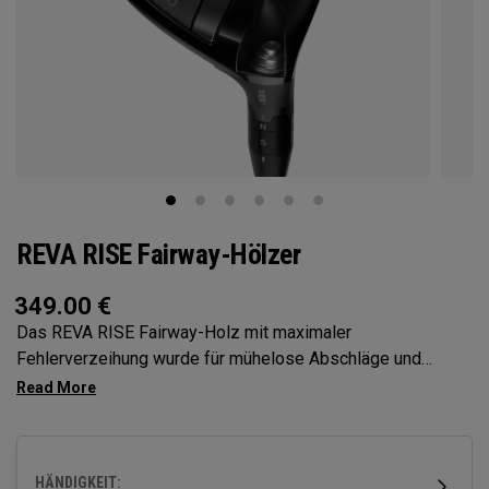
REVA RISE Fairway-Hölzer
349.00
€
Das REVA RISE Fairway-Holz mit maximaler
Fehlerverzeihung wurde für mühelose Abschläge und
höherer Ballgeschwindigkeit entwickelt und berücksichtigt
dank der Ai10x Schlagflächenoptimierung und der leichten
Carbon-Krone die Schwungmuster von Frauen. Das flache
Profil mit schlanker, moderner Ästhetik wurde für eine
HÄNDIGKEIT: