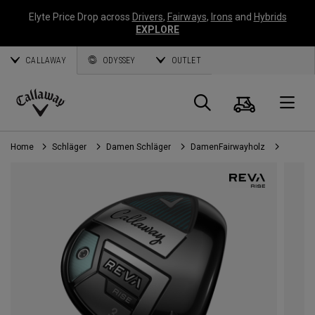
Elyte Price Drop across
Drivers
,
Fairways
,
Irons
and
Hybrids
EXPLORE
CALLAWAY
ODYSSEY
OUTLET
Warenk
Suche
O
Callaway
Golf
Home
Schläger
Damen Schläger
DamenFairwayholz