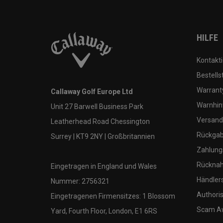
HILFE
Kontakti
Bestells
Warranty
Callaway Golf Europe Ltd
Warnhin
Unit 27 Barwell Business Park
Versand
Leatherhead Road Chessington
Rückgabe
Surrey | KT9 2NY | Großbritannien
Zahlung
Rücknah
Eingetragen in England und Wales
Händler
Nummer: 2756321
Authoris
Eingetragenen Firmensitzes: 1 Blossom
Scam A
Yard, Fourth Floor, London, E1 6RS