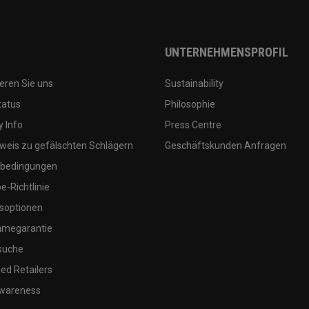
UNTERNEHMENSPROFIL
eren Sie uns
Sustainability
tatus
Philosophie
 Info
Press Centre
weis zu gefälschten Schlägern
Geschäftskunden Anfragen
bedingungen
-Richtlinie
soptionen
megarantie
suche
ed Retailers
wareness