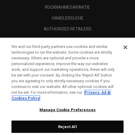
RÜCKNAHMEGARANTIE
HÄNDLERSUCHE
AUTHORISED RETAILERS
SCAM AWARENESS
We and our third-party partners use cookies and similar
UNTERNEHMENSPROFIL
technologies to run the website. Some cookies are strictly
necessary. Others are optional and provide a more
RECHTLICHES-
personalized experience, improve the way our websites
work, and support our marketing operations; these will only
be set with your consent. By clicking the ‘Reject All' button
you are agreeing to only strictly necessary cookies if you
continue to visit our website. All other optional cookies will
not be set. For more information, see our
Privacy, Ad &
Cookies Policy
Manage Cookie Preferences
Reject All