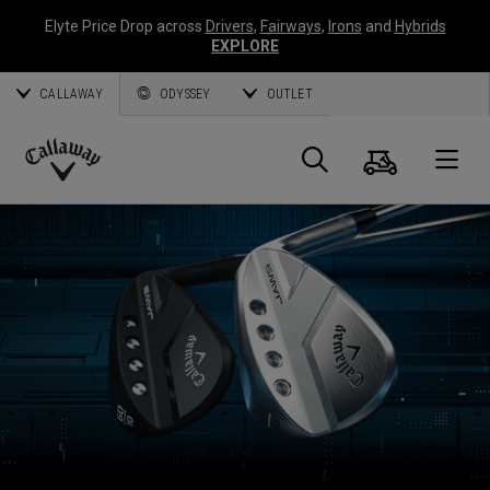
Elyte Price Drop across
Drivers
,
Fairways
,
Irons
and
Hybrids
EXPLORE
CALLAWAY
ODYSSEY
OUTLET
Warenk
Suche
O
Callaway
Golf