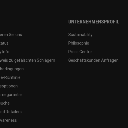
UNTERNEHMENSPROFIL
eren Sie uns
Sustainability
tatus
Philosophie
 Info
Press Centre
weis zu gefälschten Schlägern
Geschäftskunden Anfragen
bedingungen
-Richtlinie
soptionen
megarantie
suche
ed Retailers
wareness