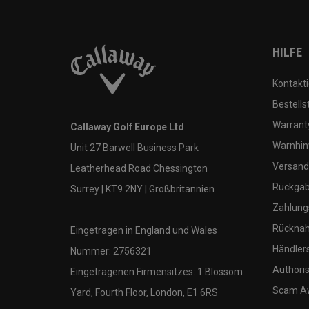
HILFE
Kontakti
Bestells
Warranty
Callaway Golf Europe Ltd
Warnhin
Unit 27 Barwell Business Park
Versand
Leatherhead Road Chessington
Rückgabe
Surrey | KT9 2NY | Großbritannien
Zahlung
Rücknah
Eingetragen in England und Wales
Händler
Nummer: 2756321
Authoris
Eingetragenen Firmensitzes: 1 Blossom
Scam A
Yard, Fourth Floor, London, E1 6RS