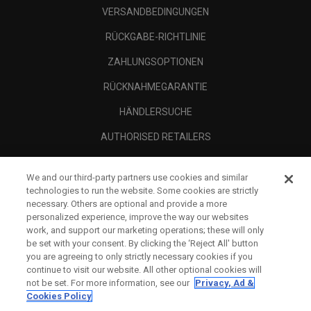
VERSANDBEDINGUNGEN
RÜCKGABE-RICHTLINIE
ZAHLUNGSOPTIONEN
RÜCKNAHMEGARANTIE
HÄNDLERSUCHE
AUTHORISED RETAILERS
SCAM AWARENESS
We and our third-party partners use cookies and similar
UNTERNEHMENSPROFIL
technologies to run the website. Some cookies are strictly
necessary. Others are optional and provide a more
RECHTLICHES-
personalized experience, improve the way our websites
work, and support our marketing operations; these will only
be set with your consent. By clicking the ‘Reject All' button
you are agreeing to only strictly necessary cookies if you
continue to visit our website. All other optional cookies will
not be set. For more information, see our
Privacy, Ad &
Cookies Policy