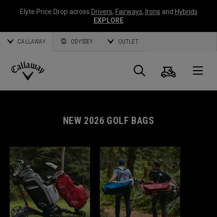
Elyte Price Drop across
Drivers
,
Fairways
,
Irons
and
Hybrids
EXPLORE
CALLAWAY
ODYSSEY
OUTLET
Warenk
Suche
O
Callaway
Golf
NEW 2026 GOLF BAGS