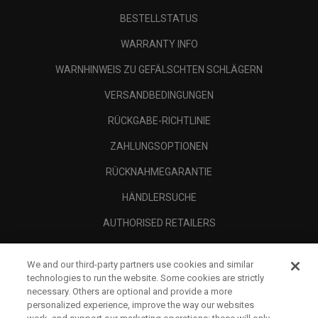
BESTELLSTATUS
WARRANTY INFO
WARNHINWEIS ZU GEFÄLSCHTEN SCHLÄGERN
VERSANDBEDINGUNGEN
RÜCKGABE-RICHTLINIE
ZAHLUNGSOPTIONEN
RÜCKNAHMEGARANTIE
HÄNDLERSUCHE
AUTHORISED RETAILERS
SCAM AWARENESS
We and our third-party partners use cookies and similar
UNTERNEHMENSPROFIL
technologies to run the website. Some cookies are strictly
necessary. Others are optional and provide a more
RECHTLICHES-
personalized experience, improve the way our websites