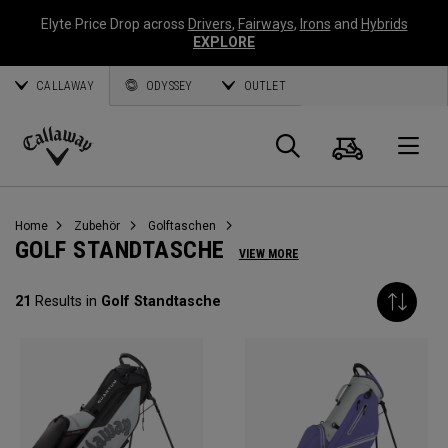
Elyte Price Drop across
Drivers
,
Fairways
,
Irons
and
Hybrids
EXPLORE
CALLAWAY
ODYSSEY
OUTLET
Warenk
Suche
O
Callaway
Golf
Home
Zubehör
Golftaschen
GOLF STANDTASCHE
VIEW MORE
21
Results in
Golf Standtasche