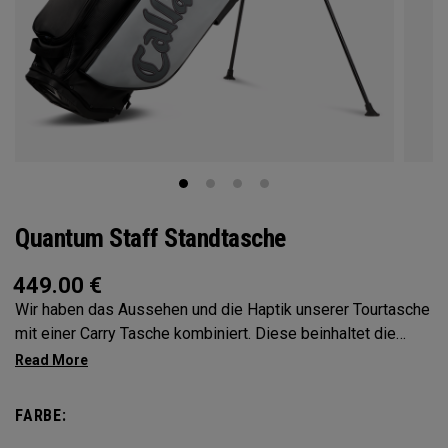
Quantum Staff Standtasche
449.00
€
Wir haben das Aussehen und die Haptik unserer Tourtasche
mit einer Carry Tasche kombiniert. Diese beinhaltet die
neuen Anamatic™ Fit Riemen, eine gummierte Shield™ 4-
fach-Schaftoberseite und ein verlängertes Komfort-
Hüftpolster für das ultimative Tragen auf dem Golfplatz.
FARBE: