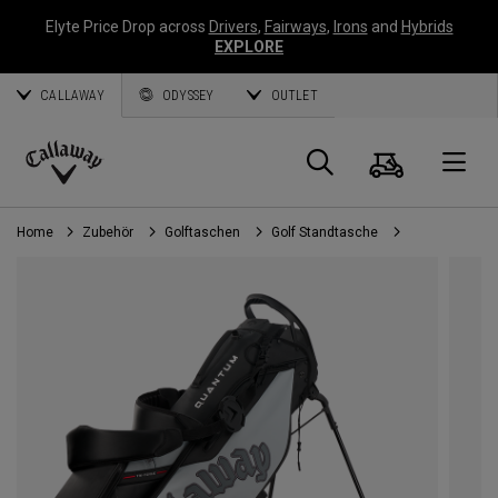
Elyte Price Drop across
Drivers
,
Fairways
,
Irons
and
Hybrids
EXPLORE
CALLAWAY
ODYSSEY
OUTLET
Warenk
Suche
O
Callaway
Golf
Home
Zubehör
Golftaschen
Golf Standtasche